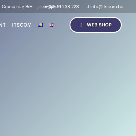
 Gracanica; BiH
+387 61 238 228
info@itscom.ba
NT
ITSCOM
WEB SHOP