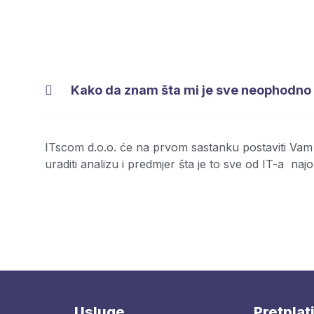
Kako da znam šta mi je sve neophodno
ITscom d.o.o. će na prvom sastanku postaviti Vam 
uraditi analizu i predmjer šta je to sve od IT-a naj
Usluge
Pretplat