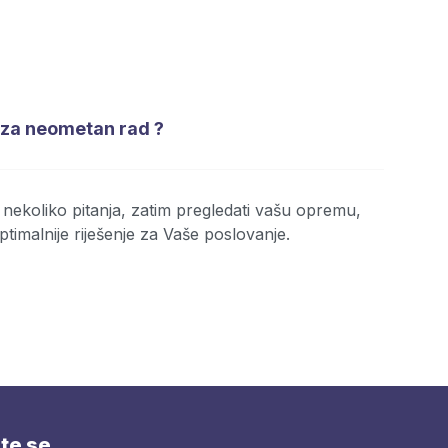
 za neometan rad ?
nekoliko pitanja, zatim pregledati vašu opremu,
optimalnije riješenje za Vaše poslovanje.
ite se